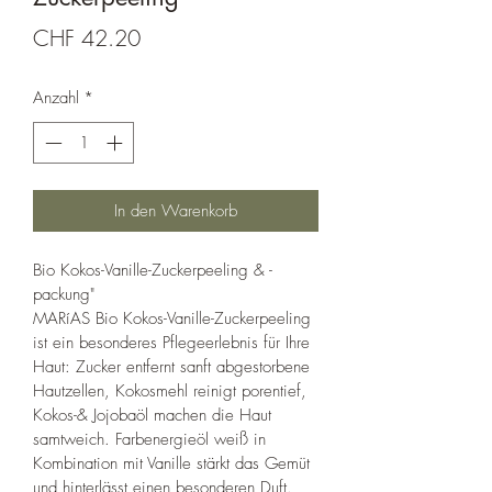
Preis
CHF 42.20
Anzahl
*
In den Warenkorb
Bio Kokos-Vanille-Zuckerpeeling & -
packung"
MARíAS Bio Kokos-Vanille-Zuckerpeeling 
ist ein besonderes Pflegeerlebnis für Ihre 
Haut: Zucker entfernt sanft abgestorbene 
Hautzellen, Kokosmehl reinigt porentief, 
Kokos-& Jojobaöl machen die Haut 
samtweich. Farbenergieöl weiß in 
Kombination mit Vanille stärkt das Gemüt 
und hinterlässt einen besonderen Duft.