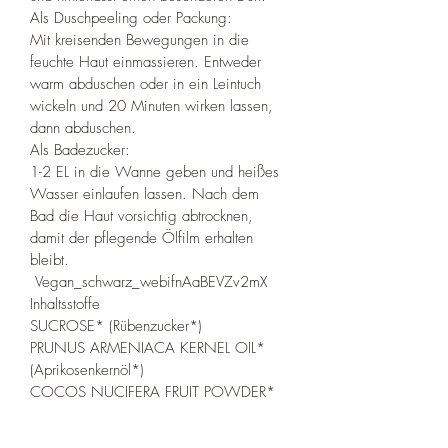
Als Duschpeeling oder Packung:
Mit kreisenden Bewegungen in die 
feuchte Haut einmassieren. Entweder 
warm abduschen oder in ein Leintuch 
wickeln und 20 Minuten wirken lassen, 
dann abduschen.
Als Badezucker:
1-2 EL in die Wanne geben und heißes 
Wasser einlaufen lassen. Nach dem 
Bad die Haut vorsichtig abtrocknen, 
damit der pflegende Ölfilm erhalten 
bleibt.
 Vegan_schwarz_webifnAaBEVZv2mX
Inhaltsstoffe
SUCROSE* (Rübenzucker*)
PRUNUS ARMENIACA KERNEL OIL* 
(Aprikosenkernöl*)
COCOS NUCIFERA FRUIT POWDER* 
(Kokosmehl*)
COCOS NUCIFERA OIL* (Kokosöl*)